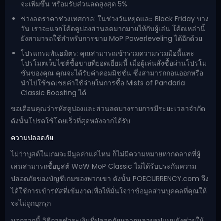
จะเพิ่มขึ้น พร้อมรับส่วนลดสูงสุด 5%
ช่วงลดราคาช่วงเทศกาล: ในช่วงวันหยุดและ Black Friday บาง
วัน เราจะแจกโค้ดคูปองส่วนลดมากมายให้กับผู้เล่น โค้ดเหล่านี้
ยังสามารถใช้สำหรับการขาย MoP Powerleveling ได้อีกด้วย
โปรแกรมพันธมิตร: คุณสามารถเข้าร่วมความร่วมมือนี้และ
โปรโมตเว็บไซต์ซื้อขายที่ยอดเยี่ยมนี้ เมื่อผู้เล่นสั่งซื้อผ่านโปรโม
ชั่นของคุณ คุณจะได้รับค่าคอมมิชชั่น ซึ่งสามารถถอนออกหรือ
นำไปใช้ชดเชยค่าใช้จ่ายในการซื้อ Mists of Pandaria
Classic Boosting ได้
ขอเตือนคุณว่ารหัสคูปองและส่วนลดบางรายการมีระยะเวลาจำกัด
ดังนั้นโปรดใช้โดยเร็วที่สุดหลังจากได้รับ
ความปลอดภัย
ไม่ว่าบูสต์ในเกมจะมีมูลค่าแค่ไหน ก็ไม่มีความหมายหากตลาดที่ผู้
เล่นสามารถซื้อบูสต์ WoW MoP Classic ไม่ได้รับประกันความ
ปลอดภัยของบัญชีเกมของพวกเขา ดังนั้น POECURRENCY.com จึง
ได้ใช้การเข้ารหัสที่เข้มงวดเพื่อให้มั่นใจว่าข้อมูลส่วนบุคคลที่คุณให้
จะไม่ถูกบุกรุก
นอกจากนี้ วิธีการชำระเงินที่ปลอดภัยหลากหลายรูปแบบยังช่วยให้